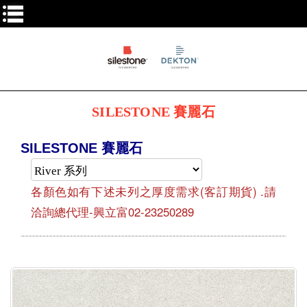
SILESTONE 賽麗石
SILESTONE 賽麗石
各顏色如有下述未列之厚度需求(客訂期貨) .請
洽詢總代理-興立富02-23250289