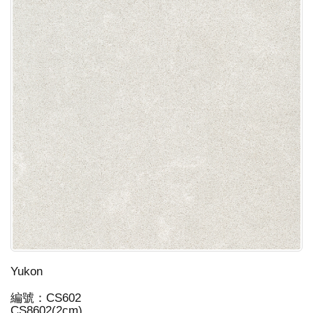
Yukon
編號：CS602
CS8602(2cm)