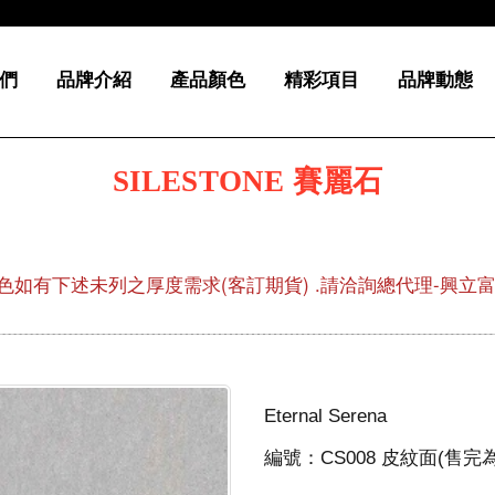
們
品牌介紹
產品顏色
精彩項目
品牌動態
SILESTONE 賽麗石
色如有下述未列之厚度需求(客訂期貨) .請洽詢總代理-興立富02-
Eternal Serena
編號：CS008 皮紋面(售完