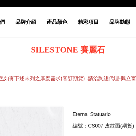
們
品牌介紹
產品顏色
精彩項目
品牌動態
SILESTONE 賽麗石
色如有下述未列之厚度需求(客訂期貨) .請洽詢總代理-興立富02-
Eternal Statuario
編號：CS007 皮紋面(期貨)