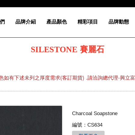
們
品牌介紹
產品顏色
精彩項目
品牌動態
SILESTONE 賽麗石
色如有下述未列之厚度需求(客訂期貨) .請洽詢總代理-興立富02-
Charcoal Soapstone
編號：CS634