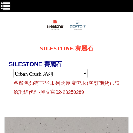
SILESTONE 賽麗石
SILESTONE 賽麗石
各顏色如有下述未列之厚度需求(客訂期貨) .請
洽詢總代理-興立富02-23250289