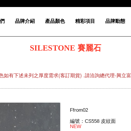
們
品牌介紹
產品顏色
精彩項目
品牌動態
SILESTONE 賽麗石
色如有下述未列之厚度需求(客訂期貨) .請洽詢總代理-興立富02-
Ffrom02
編號：CS558 皮紋面
NEW