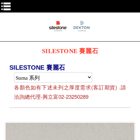
SILESTONE 賽麗石
SILESTONE 賽麗石
各顏色如有下述未列之厚度需求(客訂期貨) .請
洽詢總代理-興立富02-23250289