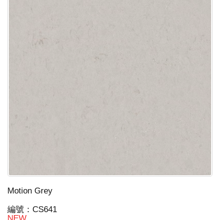
Motion Grey
編號：CS641
NEW