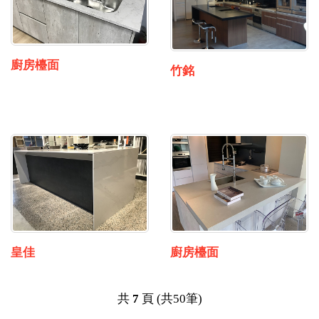
廚房檯面
竹銘
皇佳
廚房檯面
共
7
頁 (共50筆)