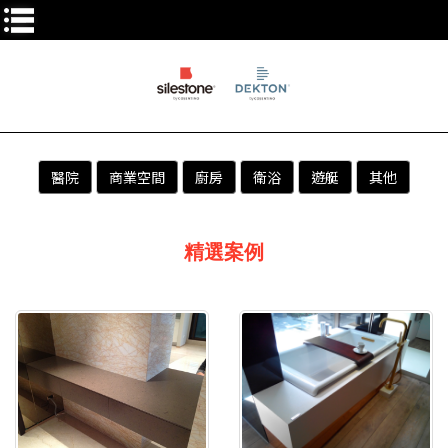
醫院
商業空間
廚房
衛浴
遊艇
其他
精選案例