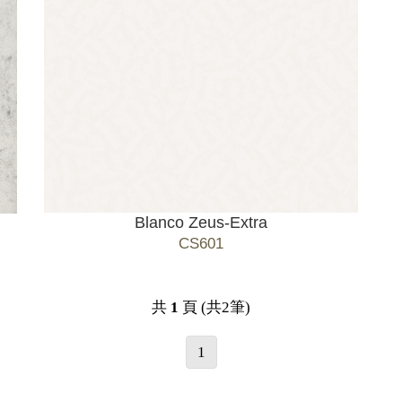
Blanco Zeus-Extra
CS601
共
1
頁 (共2筆)
1