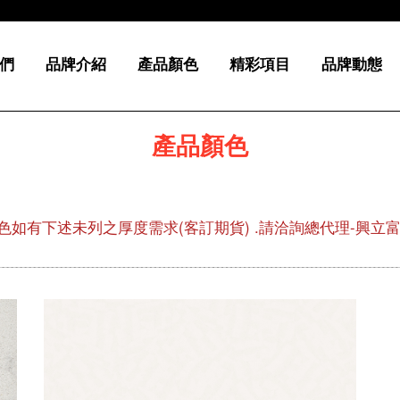
們
品牌介紹
產品顏色
精彩項目
品牌動態
產品顏色
色如有下述未列之厚度需求(客訂期貨) .請洽詢總代理-興立富02-