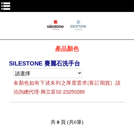
產品顏色
SILESTONE 賽麗石洗手台
各顏色如有下述未列之厚度需求(客訂期貨) .請
洽詢總代理-興立富02-23250289
共
0
頁 (共0筆)