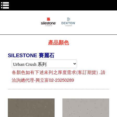
產品顏色
SILESTONE 賽麗石
各顏色如有下述未列之厚度需求(客訂期貨) .請
洽詢總代理-興立富02-23250289